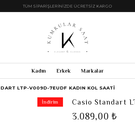
TÜM SİPARİŞLERİNİZDE ÜCRETSİZ KARGO
Kadın
Erkek
Markalar
NDART LTP-V009D-7EUDF KADIN KOL SAATI
Casio Standart 
İndirim
3.089,00 ₺