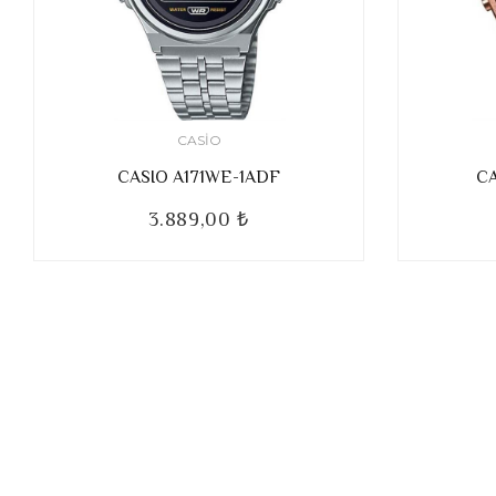
CASIO
CASIO A171WE-1ADF
C
3.889,00 ₺