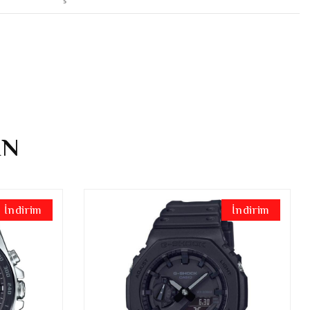
İN
İndirim
İndirim