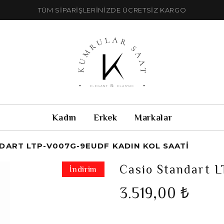
TÜM SİPARİŞLERİNİZDE ÜCRETSİZ KARGO
Kadın
Erkek
Markalar
DART LTP-V007G-9EUDF KADIN KOL SAATI
Casio Standart 
İndirim
3.519,00 ₺