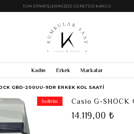
TÜM SİPARİŞLERİNİZDE ÜCRETSİZ KARGO
Kadın
Erkek
Markalar
OCK GBD-200UU-9DR ERKEK KOL SAATI
Casio G-SHOCK 
İndirim
14.119,00 ₺