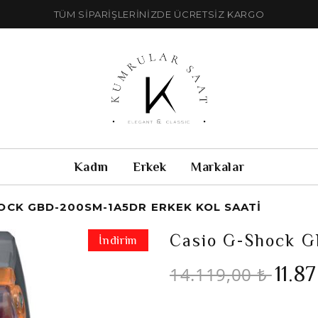
TÜM SİPARİŞLERİNİZDE ÜCRETSİZ KARGO
Kadın
Erkek
Markalar
OCK GBD-200SM-1A5DR ERKEK KOL SAATI
Casio G-Shock G
İndirim
11.8
14.119,00 ₺