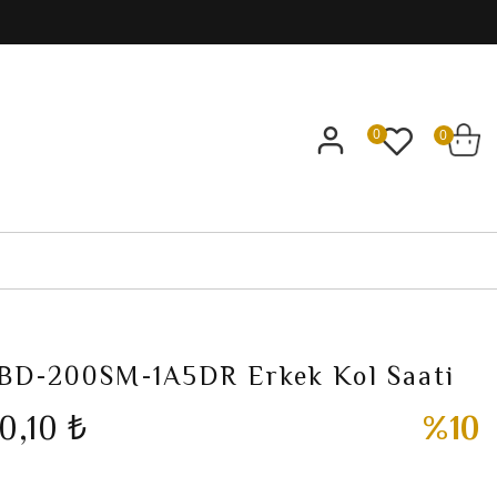
0
0
BD-200SM-1A5DR Erkek Kol Saati
70,10 ₺
%10