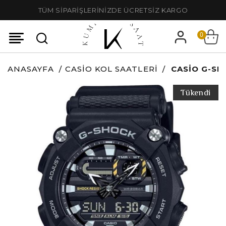
TÜM SİPARİŞLERİNİZDE ÜCRETSİZ KARGO
0
ANASAYFA
CASIO KOL SAATLERI
CASIO G-SH
Tükendi