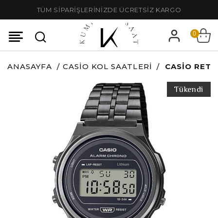
TÜM SİPARİŞLERİNİZDE ÜCRETSİZ KARGO
0
ANASAYFA
CASIO KOL SAATLERI
CASIO RETR
Tükendi