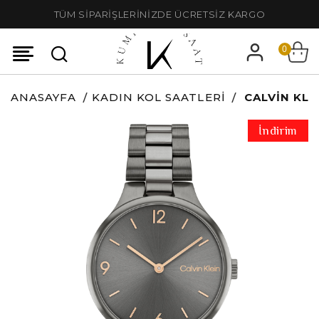
TÜM SİPARİŞLERİNİZDE ÜCRETSİZ KARGO
0
ANASAYFA
KADIN KOL SAATLERI
CALVIN KLE
İndirim