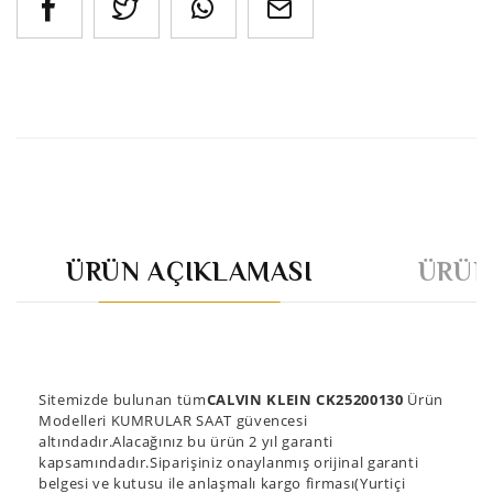
ÜRÜN AÇIKLAMASI
ÜRÜN
Sitemizde bulunan tüm
CALVIN KLEIN CK25200130
Ürün
Modelleri KUMRULAR SAAT güvencesi
altındadır.Alacağınız bu ürün 2 yıl garanti
kapsamındadır.Siparişiniz onaylanmış orijinal garanti
belgesi ve kutusu ile anlaşmalı kargo firması(Yurtiçi