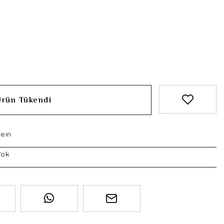
Ürün Tükendi
lein
Yok