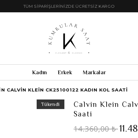
TÜM SİPARİŞLERİNİZDE ÜCRETSİZ KARGO
Kadın
Erkek
Markalar
IN CALVIN KLEIN CK25100122 KADIN KOL SAATI
Calvin Klein Cal
Tükendi
Saati
11.4
14.360,00 ₺