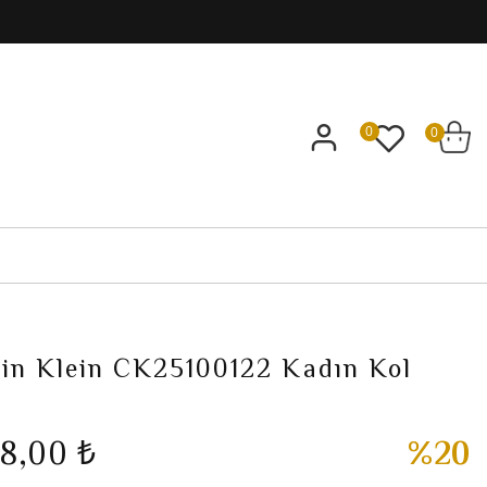
0
0
vin Klein CK25100122 Kadın Kol
88,00 ₺
%20