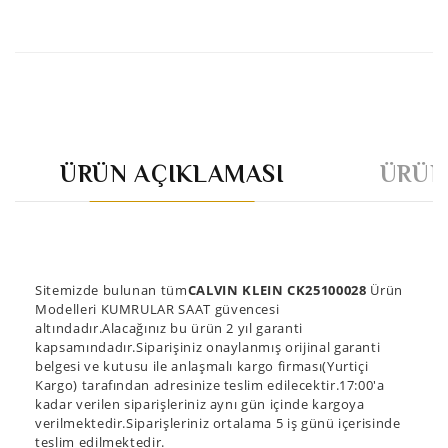
ÜRÜN AÇIKLAMASI
ÜRÜN
Sitemizde bulunan tüm
CALVIN KLEIN CK25100028
Ürün
Modelleri KUMRULAR SAAT güvencesi
altındadır.Alacağınız bu ürün 2 yıl garanti
kapsamındadır.Siparişiniz onaylanmış orijinal garanti
belgesi ve kutusu ile anlaşmalı kargo firması(Yurtiçi
Kargo) tarafından adresinize teslim edilecektir.17:00'a
kadar verilen siparişleriniz aynı gün içinde kargoya
verilmektedir.Siparişleriniz ortalama 5 iş günü içerisinde
teslim edilmektedir.