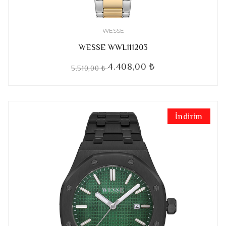
WESSE
WESSE WWL111203
4.408,00 ₺
5.510,00 ₺
İndirim