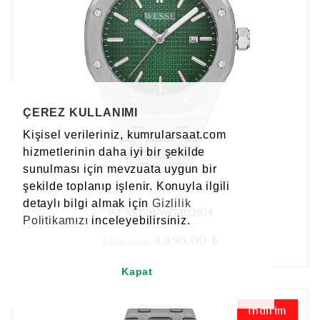
ÇEREZ KULLANIMI
Kişisel verileriniz, kumrularsaat.com
hizmetlerinin daha iyi bir şekilde
sunulması için mevzuata uygun bir
şekilde toplanıp işlenir. Konuyla ilgili
WESSE
detaylı bilgi almak için
Gizlilik
WESSE WWG402104
Politikamızı
inceleyebilirsiniz.
4.896,00 ₺
6.120,00 ₺
Kapat
İndirim