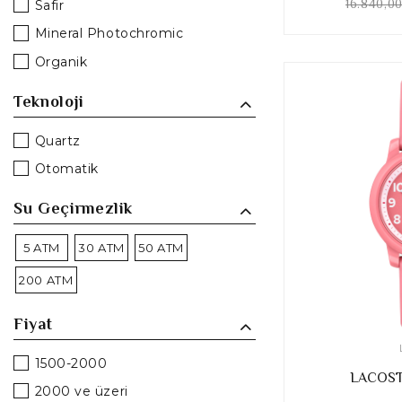
16.840,0
Safir
Mineral Photochromic
Organik
Teknoloji
Quartz
Otomatik
Su Geçirmezlik
5 ATM
30 ATM
50 ATM
200 ATM
Fiyat
1500-2000
LACOST
2000 ve üzeri