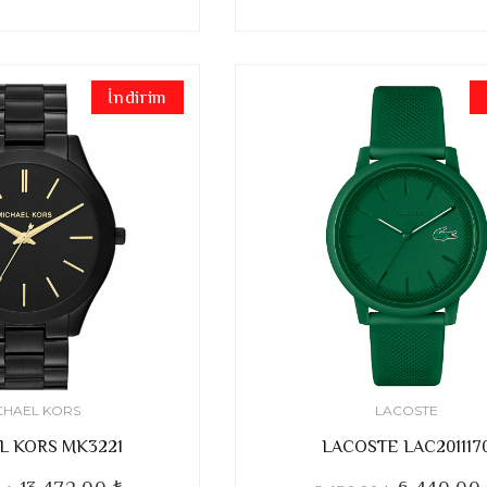
İndirim
CHAEL KORS
LACOSTE
L KORS MK3221
LACOSTE LAC201117