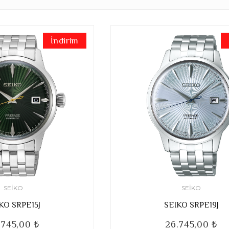
İndirim
SEIKO
SEIKO
KO SRPE15J
SEIKO SRPE19J
.745,00 ₺
26.745,00 ₺