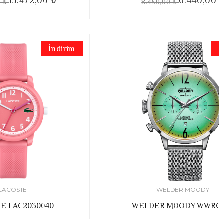
13.472,00 ₺
6.440,00
0 ₺
8.450,00 ₺
İndirim
LACOSTE
WELDER MOODY
E LAC2030040
WELDER MOODY WWRC