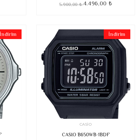
4.496,00 ₺
5.900,00 ₺
İndirim
İndirim
CASIO
F
CASIO B650WB-1BDF