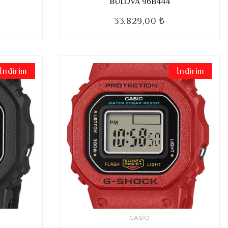
BULOVA 96B444
33.829,00 ₺
İndirim
İndirim
CASIO