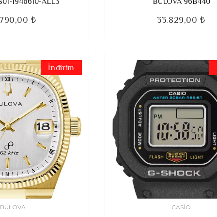
01-1946610-ALL3
BULOVA 96B440
.790,00 ₺
33.829,00 ₺
İndirim
BULOVA
CASIO