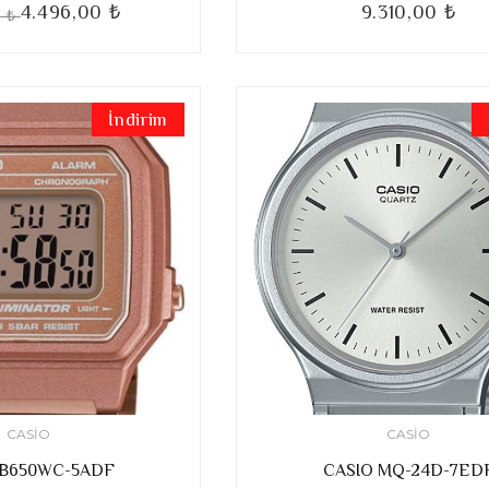
4.496,00 ₺
9.310,00 ₺
0 ₺
İndirim
CASIO
CASIO
 B650WC-5ADF
CASIO MQ-24D-7ED