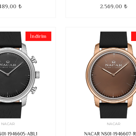
489,00 ₺
2.569,00 ₺
İndirim
NACAR
NACAR
01-1946605-ABL1
NACAR NS01-1946607-R