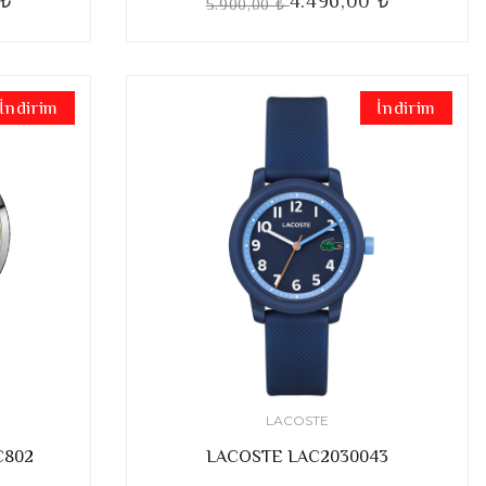
 ₺
4.496,00 ₺
5.900,00 ₺
İndirim
İndirim
LACOSTE
802
LACOSTE LAC2030043