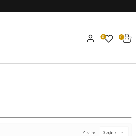
0
0
Sırala:
Seçiniz