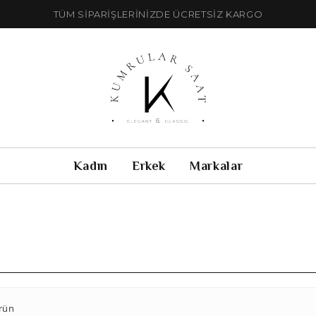
TÜM SİPARİŞLERİNİZDE ÜCRETSİZ KARGO
Kadın
Erkek
Markalar
rün