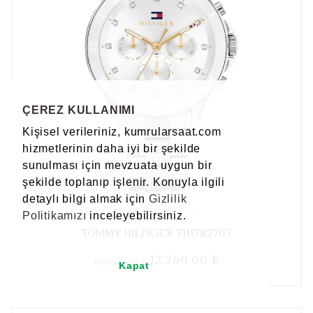
ÇEREZ KULLANIMI
Kişisel verileriniz, kumrularsaat.com
hizmetlerinin daha iyi bir şekilde
sunulması için mevzuata uygun bir
şekilde toplanıp işlenir. Konuyla ilgili
detaylı bilgi almak için
Gizlilik
TOMMY HILFIGER
Politikamızı
inceleyebilirsiniz.
TOMMY HILFIGER TH1782707
12.760,00 ₺
16.750,00 ₺
Kapat