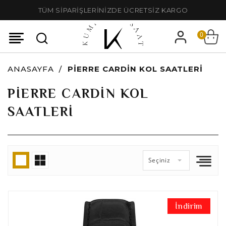
TÜM SİPARİŞLERİNİZDE ÜCRETSİZ KARGO
0
ANASAYFA
PIERRE CARDIN KOL SAATLERI
PIERRE CARDIN KOL
SAATLERI
Seçiniz
İndirim