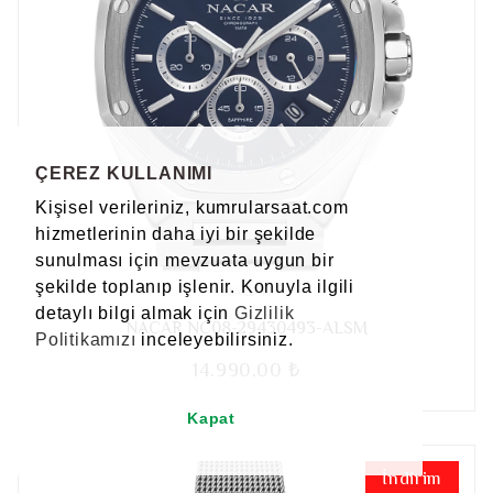
ÇEREZ KULLANIMI
Kişisel verileriniz, kumrularsaat.com
hizmetlerinin daha iyi bir şekilde
sunulması için mevzuata uygun bir
şekilde toplanıp işlenir. Konuyla ilgili
NACAR
detaylı bilgi almak için
Gizlilik
NACAR NC08-29430493-ALSM
Politikamızı
inceleyebilirsiniz.
14.990,00 ₺
Kapat
İndirim