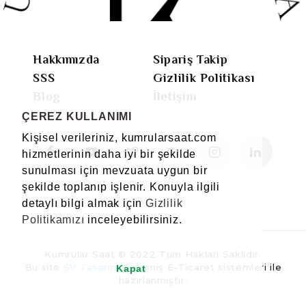
Hakkımızda
Sipariş Takip
SSS
Gizlilik Politikası
Blog
İletişim
ÇEREZ KULLANIMI
Kişisel verileriniz, kumrularsaat.com
hizmetlerinin daha iyi bir şekilde
sunulması için mevzuata uygun bir
şekilde toplanıp işlenir. Konuyla ilgili
detaylı bilgi almak için
Gizlilik
Politikamızı
inceleyebilirsiniz.
Kumrular Saat © 2022 Tüm Hakları Saklıdır.
Bu site
SV Tasarım
Gelişmiş E-Ticaret sistemleri ile
Kapat
hazırlanmıştır.