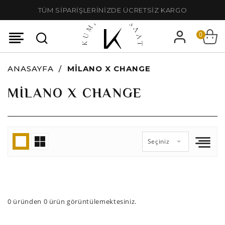
TÜM SİPARİŞLERİNİZDE ÜCRETSİZ KARGO
0
ANASAYFA
MILANO X CHANGE
MILANO X CHANGE
Seçiniz
0
üründen
0
ürün görüntülemektesiniz.