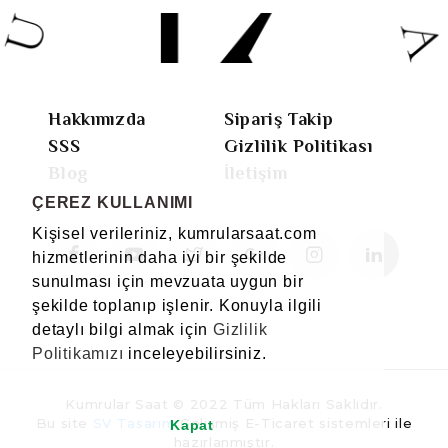
Hakkımızda
Sipariş Takip
SSS
Gizlilik Politikası
Blog
İletişim
ÇEREZ KULLANIMI
Kişisel verileriniz, kumrularsaat.com
hizmetlerinin daha iyi bir şekilde
sunulması için mevzuata uygun bir
şekilde toplanıp işlenir. Konuyla ilgili
detaylı bilgi almak için
Gizlilik
Politikamızı
inceleyebilirsiniz.
Kumrular Saat © 2022 Tüm Hakları Saklıdır.
Bu site
SV Tasarım
Gelişmiş E-Ticaret sistemleri ile
Kapat
hazırlanmıştır.