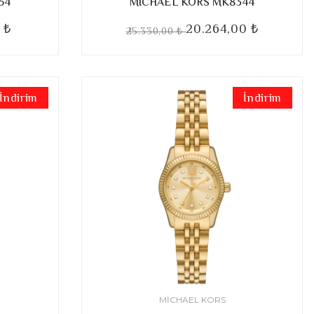
54
MICHAEL KORS MK8344
 ₺
20.264,00 ₺
25.330,00 ₺
İndirim
İndirim
MICHAEL KORS