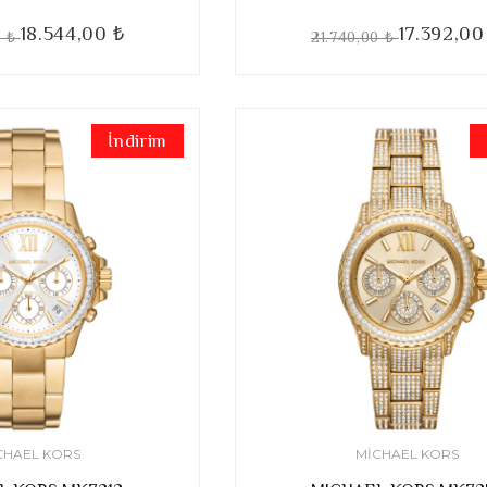
18.544,00 ₺
17.392,00
0 ₺
21.740,00 ₺
İndirim
CHAEL KORS
MICHAEL KORS