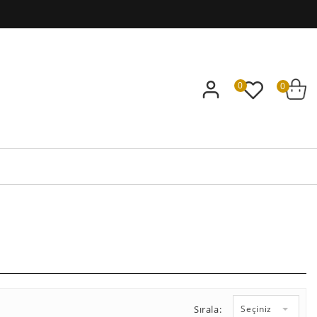
0
0
Sırala:
Seçiniz