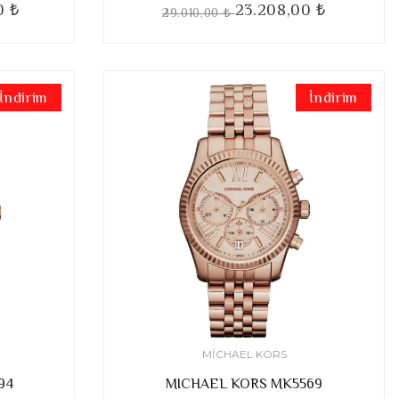
0 ₺
23.208,00 ₺
29.010,00 ₺
İndirim
İndirim
MICHAEL KORS
94
MICHAEL KORS MK5569