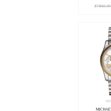
27.860,0
MI
MICHAE