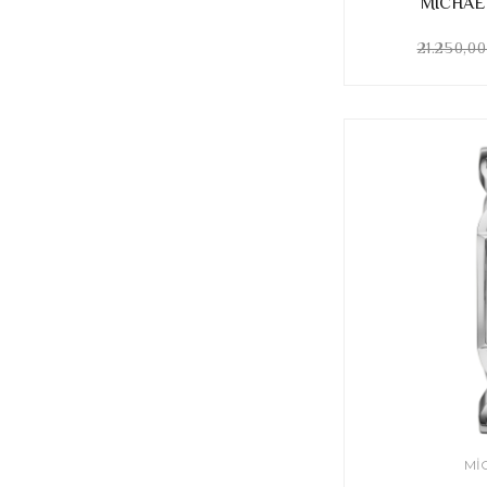
MICHAE
21.250,0
MI