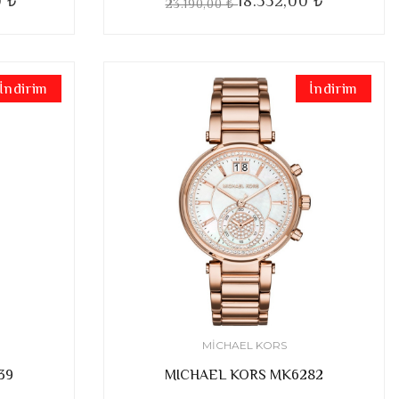
0 ₺
18.552,00 ₺
23.190,00 ₺
İndirim
İndirim
MICHAEL KORS
39
MICHAEL KORS MK6282