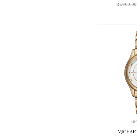
27.860,0
MI
MICHAE