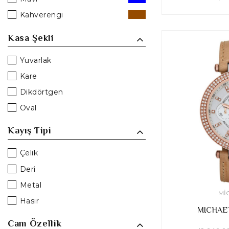
Kahverengi
Beyaz
Kasa Şekli
Krem
Yuvarlak
Pembe
Kare
Dikdörtgen
Oval
Kayış Tipi
Çelik
Deri
Metal
MI
Hasır
MICHAE
Cam Özellik