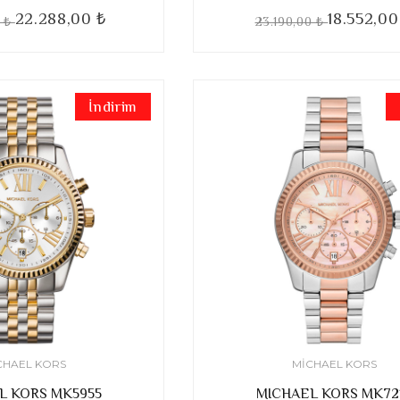
22.288,00 ₺
18.552,00
0 ₺
23.190,00 ₺
İndirim
CHAEL KORS
MICHAEL KORS
L KORS MK5955
MICHAEL KORS MK72