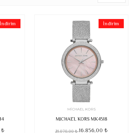
İndirim
İndirim
MICHAEL KORS
14
MICHAEL KORS MK4518
 ₺
16.856,00 ₺
21.070,00 ₺