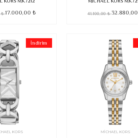
L KORS MK7212
MICHAEL KORS MK72
17.000,00 ₺
32.880,00
0 ₺
41.100,00 ₺
İndirim
CHAEL KORS
MICHAEL KORS