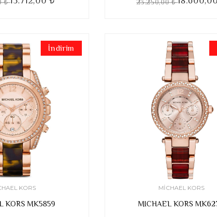
15.712,00 ₺
18.600,0
0 ₺
23.250,00 ₺
İndirim
CHAEL KORS
MICHAEL KORS
L KORS MK5859
MICHAEL KORS MK62