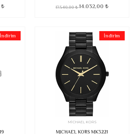
 ₺
14.032,00 ₺
17.540,00 ₺
İndirim
İndirim
MICHAEL KORS
19
MICHAEL KORS MK3221