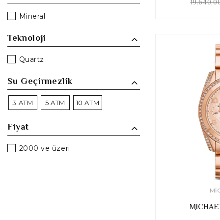
19.640,0
Mineral
Teknoloji
Quartz
Su Geçirmezlik
3 ATM
5 ATM
10 ATM
Fiyat
2000 ve üzeri
MI
MICHAE