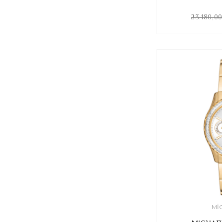
23.180,0
MI