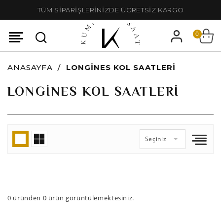
TÜM SİPARİŞLERİNİZDE ÜCRETSİZ KARGO
0
ANASAYFA
LONGINES KOL SAATLERI
LONGINES KOL SAATLERI
Seçiniz
0
üründen
0
ürün görüntülemektesiniz.