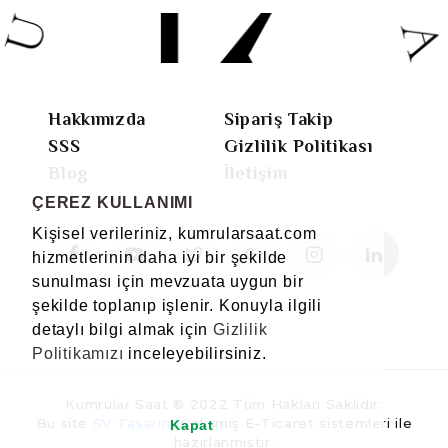
Hakkımızda
Sipariş Takip
SSS
Gizlilik Politikası
Blog
İletişim
ÇEREZ KULLANIMI
Kişisel verileriniz, kumrularsaat.com
hizmetlerinin daha iyi bir şekilde
sunulması için mevzuata uygun bir
şekilde toplanıp işlenir. Konuyla ilgili
detaylı bilgi almak için
Gizlilik
Politikamızı
inceleyebilirsiniz.
Kumrular Saat © 2022 Tüm Hakları Saklıdır.
Bu site
SV Tasarım
Gelişmiş E-Ticaret sistemleri ile
Kapat
hazırlanmıştır.