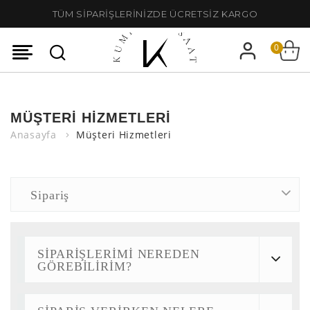
TÜM SİPARİŞLERİNİZDE ÜCRETSİZ KARGO
0
MÜŞTERI HIZMETLERI
Anasayfa
Müşteri Hizmetleri
Sipariş
SİPARİŞLERİMİ NEREDEN
GÖREBİLİRİM?