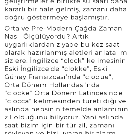
geliştirmelerle birlikte su saati daha
kararlı bir hale gelmiş, zamanı daha
doğru göstermeye başlamıştır.
Orta ve Pre-Modern Çağda Zaman
Nasıl Ölçülüyordu? Artık
uygarlıklardan ziyade bu kez saat
olarak hazırlanmış aletleri anlatalım
sizlere. İngilizce “clock” kelimesinin
Eski İngilizce’de “clokke”, Eski
Güney Fransızcası’nda “cloque”,
Orta Dönem Hollandası’nda
“clocke” Orta Dönem Latincesinde
“clocca” kelimesinden türetildiği ve
aslında hepsinin temelde anlamının
zil olduğunu biliyoruz. Yani aslında
saat bizim için bir tür zil, zamanı
söyleyen ve bizi uyaran bir alarm