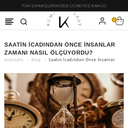
TÜM SİPARİŞLERİNİZDE ÜCRETSİZ KARGO
0
SAATIN İCADINDAN ÖNCE İNSANLAR
ZAMANI NASIL ÖLÇÜYORDU?
Anasayfa
Blog
Saatin İcadından Önce İnsanlar Zama