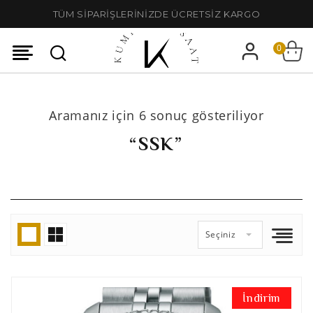
TÜM SİPARİŞLERİNİZDE ÜCRETSİZ KARGO
0
Aramanız için 6 sonuç gösteriliyor
“SSK”
Seçiniz
İndirim